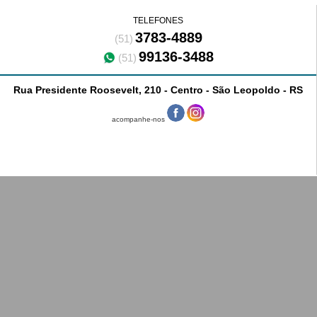
TELEFONES
3783-4889
(51)
99136-3488
(51)
Rua Presidente Roosevelt, 210 - Centro - São Leopoldo - RS
acompanhe-nos
Mapa de
Localização
[
] passe o mouse