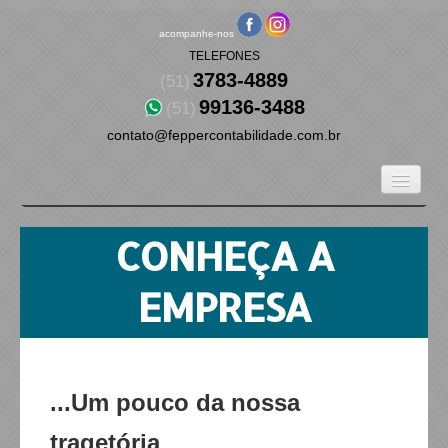
acompanhe-nos
TELEFONES
3783-4889
(51)
99136-3488
(51)
contato@feppercontabilidade.com.br
Legislação
CONHEÇA A
Certidões
EMPRESA
Agenda Tributária
Links Federais
...Um pouco da nossa
tragetória
Links Estaduais